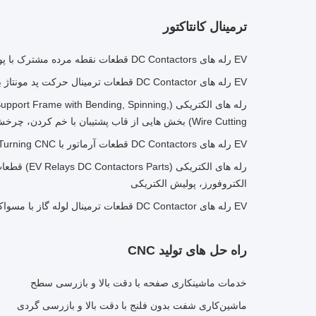
ترمینال کانتاکتور
EV رله های DC Contactors قطعات نقطه مرده مشترک با پوشش، برس، رنگ
EV رله های DC Contactor قطعات ترمینال حرکت پد مونتاژ با خدمات چاپ
رله های الکتریکی (Frame with Bending, Spinning
Wire Cutting) بخش هایی از قاب پشتیبان با خم کردن، چرخش و برش سیم
EV رله های DC Contactors قطعات آرماتور با CNC Turning CNC فریزینگ لیزر برش
رله های الکتریکی
الکتروفورز، پولیش الکتریکی
EV رله های DC Contactor قطعات ترمینال لوله گاز با مسواک زدن، رنگ، پودر پوشانده
راه حل های تولید CNC
خدمات ماشینکاری صفحه با دقت بالا و بازرسی سطح
ماشین‌کاری شفت بدون فلنج با دقت بالا و بازرسی گردی