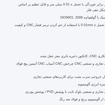
قطعات خمشی CNC مقاوم در برابر خوردگی با تحمل ± 0.01 میلی متر و قابل تنظیم بر اساس
کل دهی فلز
نامه ISO9001: 2008
قطعات فلزی ورق خم دقیق با تحمل ± 0.01mm با استفاده از خم کردن ترمز فشار CNC و کیفیت
مغز جعل شده
کانکتورهای ذخیره سازی انرژی تجاری و صنعتی CNC چرخش CNC آسیاب CNC آستین پیچ فولاد
نال خروجی سرب مثبت برای کاربردهای صنعتی تجاری
یره انرژی آلومينيوم
و صنعتی بلوک ثابت با پوشش PVD / پوشش پودری
ز آلومینیوم برنج و فولاد ضد زنگ