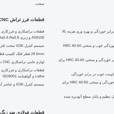
سخت
قطعات فرز تراش CNC
ابر خوردگی و بهره وری هزینه بالا
AS9100 و زبری Ra0.4-Ra0.8
قطعات آهنگری سرد با ابعاد قابل تنظیم با مقاومت در برابر خوردگی خوب و سختی HRC 40-60
سیستم کنترل GSK سخت افزار CNC برای کاربردهای طولانی مدت
28.6mm قطر فلک کلیمپ قطر فرش CNC با 4 محور CNC و 10 سال تجربه
قطعات فورج سرد با ابعاد قابل تنظیم با مقاومت خوب در برابر خوردگی و سختی HRC 40-60 برای
لوازم جانبی تراشکاری CNC دارای گواهی AS9100 برای راه حل های ماشینکاری هوافضا
مقاومت خوب در برابر خوردگی
Lathe و گواهینامه ISO9001
ابعاد قابل تنظیم قطعات جعل سرد با مقاومت خوب در برابر خوردگی و سختی HRC 40-60 برای
سیستم کنترل GSK و عناصر آسیاب فلزی CNC با خشکی Ra0.4-Ra0.8
 تنظیم و پایان سطح آنودیزه شده
قطعات فولادی ضد زنگ CNC