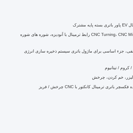
مشترک
CNC Turning، CNC Milling EV Power Battery Pack رابط ترمینال با آنودیزه، شوره های شوره
ی، جزء اساسی برای ماژول باتری سیستم ذخیره سازی انرژی