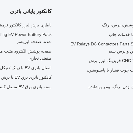
کانکتور پایانی باتری
باطری برش لیزر کانکتور ترمینال EV پاور باتری بسته پایه 
شده، صفحه ابریشم
EV Relays DC Contactors Parts Support ,
صفحه پوشش الکترود مثبت منف
صنعتی تجاری
اتصال باتری EV با زینک / نیکل / کروم / تیتانیوم
 (EV Relays DC Contactors Parts) قطعات چوب فشار با پاسیویشن،
کانکتور باتری برق EV با برش لیزر، خم کردن، چرخش
بسته باتری برق EV متصل کننده فکسچر باتری ترمینال کانکتور با CNC چرخش / فریز