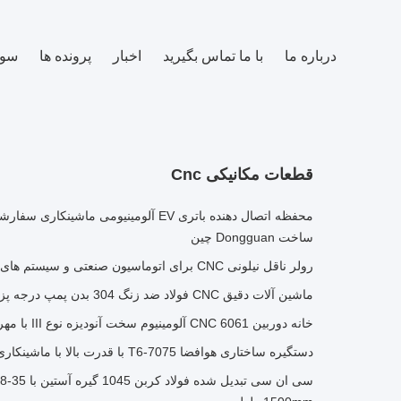
درباره ما
با ما تماس بگیرید
اخبار
پرونده ها
سوا
قطعات مکانیکی Cnc
ساخت Dongguan چین
رولر ناقل نیلونی CNC برای اتوماسیون صنعتی و سیستم های دستکاری مواد
ماشین آلات دقیق CNC فولاد ضد زنگ 304 بدن پمپ درجه پزشکی برای سیستم های انتقال مایعات
خانه دوربین CNC 6061 آلومینیوم سخت آنودیزه نوع III با مهر و موم IP67 و طراحی یک قطعه
دستگیره ساختاری هوافضا 7075-T6 با قدرت بالا با ماشینکاری دیواری نازک و ویژگی های یکپارچه