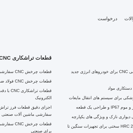
لات
درخواست
قطعات تراشکاری CNC
محفظه اتصال دهنده باتری EV آلومینیومی ماشینکاری سفارشی CNC برای خودروهای انرژی جدید
قطعات چرخش CNC سفارشی برای کاربردهای سنسور خودرو
قطعات چرخش CNC فولاد ضد زنگ با ماشینکاری نوع سوئیس برای قطعات صنعتی
قطعات تر
الکترونیک
سفارشی ماشین آلات صنعتی
سی ان سی تبدیل شده فولاد کربن 1045 گیره آستین با HRC 28-35 سختی برای تجهیزات سنگین تا
برای صنعتی