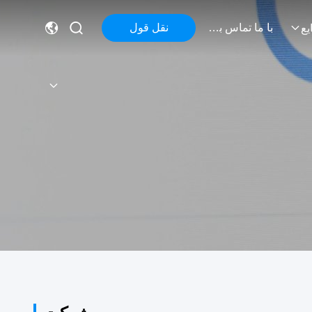
با ما تماس بگیرید
نقل قول
یع