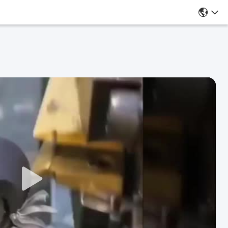
خدمات ماشینکاری آنلاین CNC برای ساخت
قطعات مس OEM
اطلاعات بیشتر
حالا حرف بزن
فیلم های مرتبط
زمان پردازش 15-20 روز
قطعات ماشینکاری مهندسی
CNC اجزای سفارشی برای
اتوماسیون صنعتی و سیستم