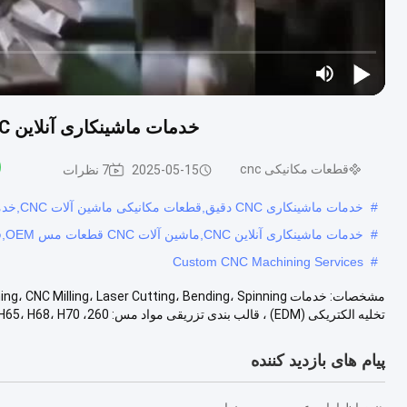
های مکانیکی
قطعات مکانیکی cnc
00:21
2025-11-20
قطعات مکانیکی CNC
فرزکاری شده با طراحی های
متنوع بر اساس قطعه و
نگهداری کم برای پشتیبانی از
فرآیندهای ماشینکاری صنعتی
قطعات مکانیکی cnc
00:21
2025-11-20
ماشینکاری CNC قطعات
فلزی CNC سفارشی تولید
شده با استفاده از دستگاه
دایکاست TOYO 350T
اجزای فلزی مهندسی شده با
دقت
قطعات مکانیکی cnc
00:21
2025-11-20
تجهیزات تست ژاپن
Keyence IM7000 زمان
پردازش قطعات مکانیکی
CNC 15-20 روز متغیر بر
اساس قطعه اجزای CNC
دقیق
قطعات مکانیکی cnc
00:21
2025-11-20