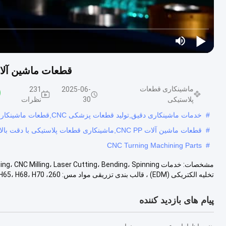
سفارشی OEM/ODM
ماشینکاری قطعات پلاستیکی
00:49
2025-06-30
زمان پردازش 15-20 روز
قطعات ماشینکاری مهندسی
CNC اجزای سفارشی برای
اتوماسیون صنعتی و سیستم
های مکانیکی
قطعات مکانیکی cnc
00:21
2025-11-20
قطعات مکانیکی CNC
فرزکاری شده با طراحی های
متنوع بر اساس قطعه و
نگهداری کم برای پشتیبانی از
فرآیندهای ماشینکاری صنعتی
قطعات مکانیکی cnc
00:21
2025-11-20
ماشینکاری CNC قطعات
فلزی CNC سفارشی تولید
شده با استفاده از دستگاه
دایکاست TOYO 350T
اجزای فلزی مهندسی شده با
دقت
قطعات مکانیکی cnc
00:21
2025-11-20