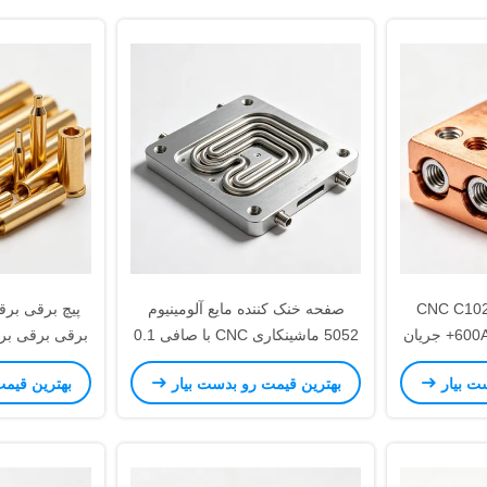
ایانی مس CNC C10200
صفحه خنک کننده مایع آلومینیوم
پیچ برقی بر
OFHC برای BESS با 600A+ جریان
5052 ماشینکاری CNC با صافی 0.1
برقی برقی بر
میلی متر برای مدیریت حرارتی
برقی برقی بر
ت بیار
بهترین قیمت رو بدست بیار
بهترین قیم
BESS
برقی برقی بر
برقی برقی بر
برقی بر