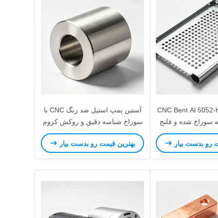
تهویه CNC Bent Al 5052-H32
آستین پمپ استیل ضد زنگ CNC با
له سوراخ شده و فلنج
سوراخ شناسه دقیق و روکش کروم
برای محفظه های
سخت برای مقاومت در برابر
ت رو بدست بیار
بهترین قیمت رو بدست بیار
لکترونیک
خوردگی