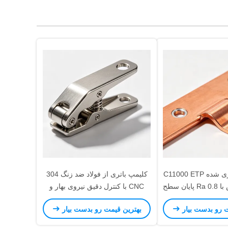
CNC ماشینکاری شده C11000 ETP
کلیمپ باتری از فولاد ضد زنگ 304
پیوند بسبر مس با Ra 0.8 پایان سطح
CNC با کنترل دقیق نیروی بهار و
 پردازی برای سیستم
ASTM A967 Passivation برای
ت رو بدست بیار
بهترین قیمت رو بدست بیار
خیره انرژی
سیستم های ذخیره انرژی