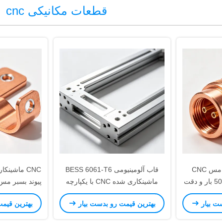
قطعات مکانیکی cnc
اتصال کننده زیر آب مس CNC
قاب آلومینیومی BESS 6061-T6
C11000 ETP با فشار 50 بار و دقت
ماشینکاری شده CNC با یکپارچه
0.02mm Pi برای کاربردهای
سازی مدیریت حرارتی و ثبات ابعادی
و قلع / نقره
ت بیار
بهترین قیمت رو بدست بیار
بهترین قیم
+/-0.02 میلی متر برای سیستم های
های ذ
ذخیره انرژی