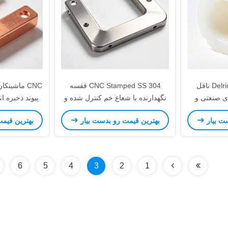
دقيقي CNC گرديد Delrin ناقل
CNC Stamped SS 304 قفسه
ای صنعتی و
نگهدارنده با شعاع خم کنترل شده و
پیوند ذخیره 
الگوی سوراخ دقیق برای استفاده
ت بیار
بهترین قیمت رو بدست بیار
بهترین قیم
صنعتی
مداوم 
6
5
4
3
2
1