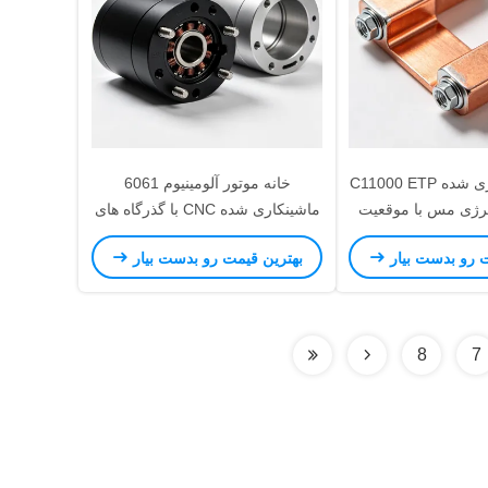
CNC ماشینکاری شده C11000 ETP
خانه موتور آلومینیوم 6061
انرژی مس با موقعیت
ماشینکاری شده CNC با گذرگاه های
سوراخ دقیق برای 300A جریان
خنک کننده تنگ و دقت 0.02mm
ت رو بدست بیار
بهترین قیمت رو بدست بیار
در BESS
Stator Bore
8
7