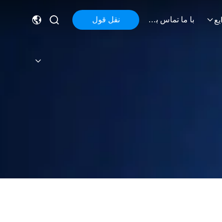
با ما تماس بگیرید
نقل قول
یع