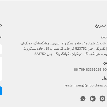
سریع
خب
رس
بر
کارخانه 1: شماره 7، جاده مینگژو 2، شهبی، هوانگجیانگ، دونگوان،
گوانگدونگ، چین 523752 کارخانه 2: شماره 19، جاده مینگژو 1،
ی، هوانگجیانگ، دونگوان، گوانگدونگ، چین 523752
فن
86-769-83391025-80
میل
kristen.yang@jinbo-china.c