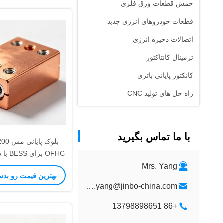
خمش قطعات ورق فلزی
قطعات خودروهای انرژی جدید
اتصالات ذخیره انرژی
ترمینال کانتاکتور
کانکتور پایانی باتری
راه حل های تولید CNC
با ما تماس بگیرید
بلوک پ
نامگذاری
Mrs. Yang
بهترین قیمت رو بدس
kristen.yang@jinbo-china.com
+86 13798898651